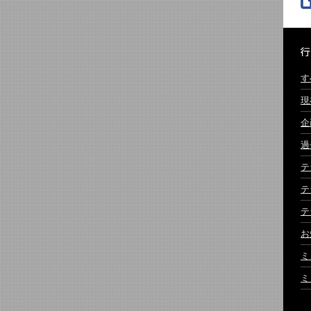
す
現
企
過
テ
テ
テ
お
ミ
ミ