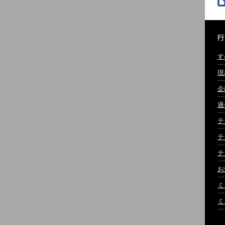
す
現
企
過
テ
テ
テ
お
ミ
ミ